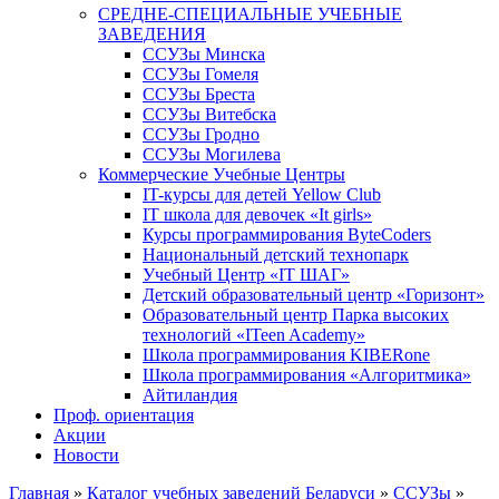
СРЕДНЕ-СПЕЦИАЛЬНЫЕ УЧЕБНЫЕ
ЗАВЕДЕНИЯ
ССУЗы Минска
ССУЗы Гомеля
ССУЗы Бреста
ССУЗы Витебска
ССУЗы Гродно
ССУЗы Могилева
Коммерческие Учебные Центры
IT-курсы для детей Yellow Club
IT школа для девочек «It girls»
Курсы программирования ByteCoders
Национальный детский технопарк
Учебный Центр «IT ШАГ»
Детский образовательный центр «Горизонт»
Образовательный центр Парка высоких
технологий «ITeen Academy»
Школа программирования KIBERone
Школа программирования «Алгоритмика»
Айтиландия
Проф. ориентация
Акции
Новости
Главная
»
Каталог учебных заведений Беларуси
»
ССУЗы
»