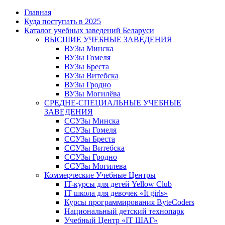
Главная
Куда поступать в 2025
Каталог учебных заведений Беларуси
ВЫСШИЕ УЧЕБНЫЕ ЗАВЕДЕНИЯ
ВУЗы Минска
ВУЗы Гомеля
ВУЗы Бреста
ВУЗы Витебска
ВУЗы Гродно
ВУЗы Могилёва
СРЕДНЕ-СПЕЦИАЛЬНЫЕ УЧЕБНЫЕ
ЗАВЕДЕНИЯ
ССУЗы Минска
ССУЗы Гомеля
ССУЗы Бреста
ССУЗы Витебска
ССУЗы Гродно
ССУЗы Могилева
Коммерческие Учебные Центры
IT-курсы для детей Yellow Club
IT школа для девочек «It girls»
Курсы программирования ByteCoders
Национальный детский технопарк
Учебный Центр «IT ШАГ»