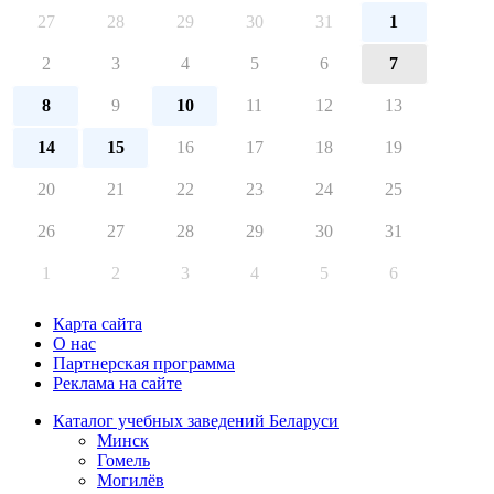
День открытых дверей в Детском Учебном Центре
27
28
29
30
31
1
Минск
15.08.2026
2
3
4
5
6
7
День открытых дверей в IT ШАГ
Минск
8
9
10
11
12
13
15.08.2026
Эксклюзивное мероприятие! Профориентационная
конференция 15 августа в 12.00
14
15
16
17
18
19
Гомель
15.08.2026
20
21
22
23
24
25
26
27
28
29
30
31
1
2
3
4
5
6
Карта сайта
О нас
Партнерская программа
Реклама на сайте
Каталог учебных заведений Беларуси
Минск
Гомель
Могилёв